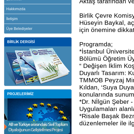
Aktaş tarafından ver
Hakkımızda
Birlik Çevre Komis
İletişim
Hüseyin Baykal, aç
için önemine dikkat
Üye Belediyeler
BİRLİK DERGİSİ
Programda;
*İstanbul Üniversi
Bölümü Öğretim Üye
“ Değişen İklim Ko
Duyarlı Tasarım: Ku
TMMOB Peyzaj Mima
Kıldan, ‘Suya Duya
konularında sunumla
PROJELERİMİZ
*Dr. Nİlgün Şeber 
Uygulamaları alanla
*Risale Başak Bezm
düzenlemeler ile ilg