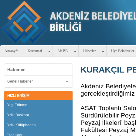
Anasayfa
Kurumsal
AKBB
Haberler
Üye Belediyeler
KURAKÇIL P
Haberler
Genel Haberler
Akdeniz Belediyeler
gerçekleştirdiğimi
HIZLI ERİŞİM
Bilgi Edinme
ASAT Toplantı Salo
Sürdürülebilir Pey
Birlik Başkanı
Peyzaj İlkeleri’ ba
Birlik Kütüphanesi
Fakültesi Peyzaj M
Etkinlikler