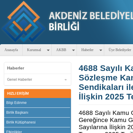
Anasayfa
Kurumsal
AKBB
Haberler
Üye Belediyeler
4688 Sayılı K
Haberler
Sözleşme Kan
Genel Haberler
Sendikaları i
HIZLI ERİŞİM
İlişkin 2025 
Bilgi Edinme
4688 Sayılı Kamu G
Birlik Başkanı
Gereğince Kamu Gör
Birlik Kütüphanesi
Sayılarına İlişkin 
Etkinlikler