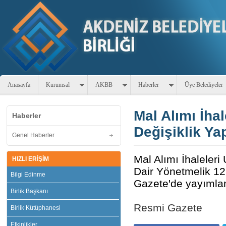
Anasayfa
Kurumsal
AKBB
Haberler
Üye Belediyeler
Mal Alımı İha
Haberler
Değişiklik Ya
Genel Haberler
Mal Alımı İhaleler
HIZLI ERİŞİM
Dair Yönetmelik 12
Bilgi Edinme
Gazete'de yayımlan
Birlik Başkanı
Resmi Gazete
Birlik Kütüphanesi
Etkinlikler