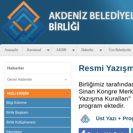
Anasayfa
Kurumsal
AKBB
Haberler
Üye Belediyeler
Resmi Yazışma
Haberler
Genel Haberler
Birliğimiz tarafın
Sinan Kongre Merke
HIZLI ERİŞİM
Yazışma Kuralları” 
Bilgi Edinme
program ektedir.
Birlik Başkanı
Üst Yazı + Pr
Birlik Kütüphanesi
Etkinlikler