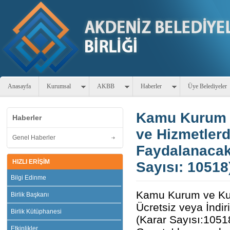
Anasayfa
Kurumsal
AKBB
Haberler
Üye Belediyeler
Kamu Kurum ve
Haberler
ve Hizmetlerd
Genel Haberler
Faydalanacakl
HIZLI ERİŞİM
Sayısı: 10518
Bilgi Edinme
Kamu Kurum ve Kuru
Birlik Başkanı
Ücretsiz veya İndir
Birlik Kütüphanesi
(Karar Sayısı:1051
Etkinlikler