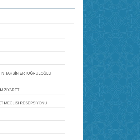
AYIN TAHSİN ERTUĞRULOĞLU
M ZİYARETİ
ET MECLİSİ RESEPSİYONU