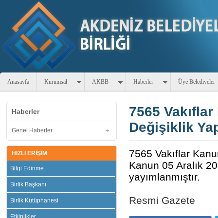
Anasayfa
Kurumsal
AKBB
Haberler
Üye Belediyeler
7565 Vakıflar
Haberler
Değişiklik Ya
Genel Haberler
7565 Vakıflar Kanu
HIZLI ERİŞİM
Kanun 05 Aralık 20
Bilgi Edinme
yayımlanmıştır.
Birlik Başkanı
Resmi Gazete
Birlik Kütüphanesi
Etkinlikler