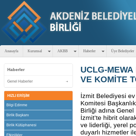
Anasayfa
Kurumsal
AKBB
Haberler
Üye Belediyeler
UCLG-MEWA 
Haberler
VE KOMİTE T
Genel Haberler
İzmit Belediyesi 
HIZLI ERİŞİM
Komitesi Başkanlık
Bilgi Edinme
Birliği adına Genel
Birlik Başkanı
İzmit’te hibrit olar
ve liderliği, yerel p
Birlik Kütüphanesi
duyarlı hizmetler i
Etkinlikler