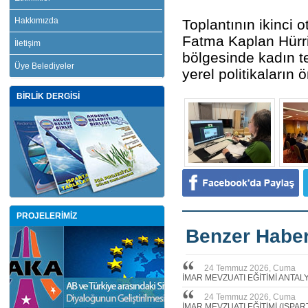
Hakkımızda
Toplantının ikinci
Fatma Kaplan Hürr
İletişim
bölgesinde kadın te
Üye Belediyeler
yerel politikaların
BİRLİK DERGİSİ
PROJELERİMİZ
Benzer Haber
24 Temmuz 2026, Cuma
İMAR MEVZUATI EĞİTİMİ ANTAL
24 Temmuz 2026, Cuma
İMAR MEVZUATI EĞİTİMİ (ISPAR