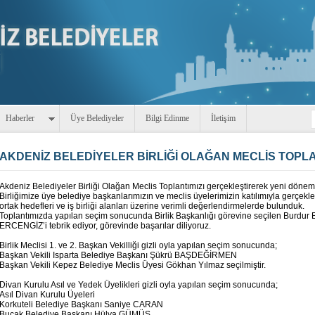
Haberler
Üye Belediyeler
Bilgi Edinme
İletişim
AKDENİZ BELEDİYELER BİRLİĞİ OLAĞAN MECLİS TOPLA
Akdeniz Belediyeler Birliği Olağan Meclis Toplantımızı gerçekleştirerek yeni dön
Birliğimize üye belediye başkanlarımızın ve meclis üyelerimizin katılımıyla gerçekl
ortak hedefleri ve iş birliği alanları üzerine verimli değerlendirmelerde bulunduk.
Toplantımızda yapılan seçim sonucunda Birlik Başkanlığı görevine seçilen Burdur 
ERCENGİZ’i tebrik ediyor, görevinde başarılar diliyoruz.
Birlik Meclisi 1. ve 2. Başkan Vekilliği gizli oyla yapılan seçim sonucunda;
Başkan Vekili Isparta Belediye Başkanı Şükrü BAŞDEĞİRMEN
Başkan Vekili Kepez Belediye Meclis Üyesi Gökhan Yılmaz seçilmiştir.
Divan Kurulu Asıl ve Yedek Üyelikleri gizli oyla yapılan seçim sonucunda;
Asıl Divan Kurulu Üyeleri
Korkuteli Belediye Başkanı Saniye CARAN
Bucak Belediye Başkanı Hülya GÜMÜŞ