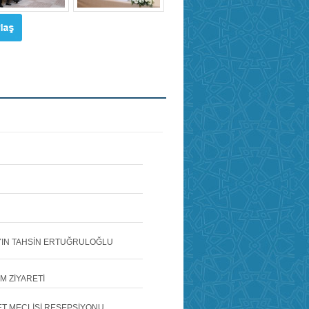
AYIN TAHSİN ERTUĞRULOĞLU
M ZİYARETİ
ET MECLİSİ RESEPSİYONU