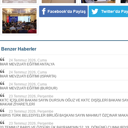
Benzer Haberler
24 Temmuz 2026, Cuma
İMAR MEVZUATI EĞİTİMİ ANTALYA
24 Temmuz 2026, Cuma
İMAR MEVZUATI EĞİTİMİ (ISPARTA)
24 Temmuz 2026, Cuma
İMAR MEVZUATI EĞİTİMİ (BURDUR)
23 Temmuz 2026, Perşembe
KKTC İÇİŞLERİ BAKANI SAYIN DURSUN OĞUZ VE KKTC DIŞİŞLERİ BAKANI S
MAKAM ZİYARETLERİ
23 Temmuz 2026, Perşembe
KIBRIS TÜRK BELEDİYELER BİRLİĞİ BAŞKANI SAYIN MAHMUT ÖZÇINAR MAKA
23 Temmuz 2026, Perşembe
20 TEMMUZ BARIŞ VE ÖZGÜRLÜK BAYRAMI’NIN 52. YIL DÖNÜMÜ CUMHURİY