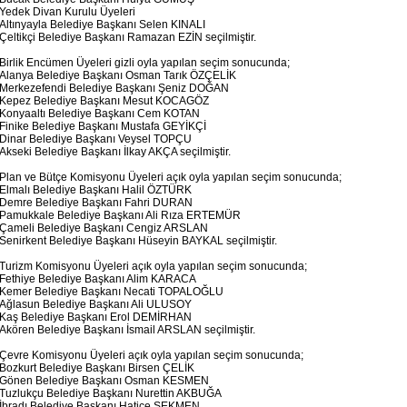
Yedek Divan Kurulu Üyeleri
Altınyayla Belediye Başkanı Selen KINALI
Çeltikçi Belediye Başkanı Ramazan EZİN seçilmiştir.
Birlik Encümen Üyeleri gizli oyla yapılan seçim sonucunda;
Alanya Belediye Başkanı Osman Tarık ÖZÇELİK
Merkezefendi Belediye Başkanı Şeniz DOĞAN
Kepez Belediye Başkanı Mesut KOCAGÖZ
Konyaaltı Belediye Başkanı Cem KOTAN
Finike Belediye Başkanı Mustafa GEYİKÇİ
Dinar Belediye Başkanı Veysel TOPÇU
Akseki Belediye Başkanı İlkay AKÇA seçilmiştir.
Plan ve Bütçe Komisyonu Üyeleri açık oyla yapılan seçim sonucunda;
Elmalı Belediye Başkanı Halil ÖZTÜRK
Demre Belediye Başkanı Fahri DURAN
Pamukkale Belediye Başkanı Ali Rıza ERTEMÜR
Çameli Belediye Başkanı Cengiz ARSLAN
Senirkent Belediye Başkanı Hüseyin BAYKAL seçilmiştir.
Turizm Komisyonu Üyeleri açık oyla yapılan seçim sonucunda;
Fethiye Belediye Başkanı Alim KARACA
Kemer Belediye Başkanı Necati TOPALOĞLU
Ağlasun Belediye Başkanı Ali ULUSOY
Kaş Belediye Başkanı Erol DEMİRHAN
Akören Belediye Başkanı İsmail ARSLAN seçilmiştir.
Çevre Komisyonu Üyeleri açık oyla yapılan seçim sonucunda;
Bozkurt Belediye Başkanı Birsen ÇELİK
Gönen Belediye Başkanı Osman KESMEN
Tuzlukçu Belediye Başkanı Nurettin AKBUĞA
İbradı Belediye Başkanı Hatice SEKMEN