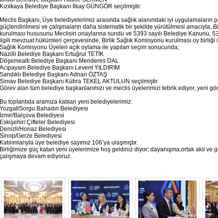
Kızılkaya Belediye Başkanı İlkay GÜNGÖR seçilmiştir.
Meclis Başkanı, Üye belediyelerimiz arasında sağlık alanındaki iyi uygulamaların pa
güçlendirilmesi ve çalışmaların daha sistematik bir şekilde yürütülmesi amacıyla, 
kurulması hususunu Meclisin onaylarına sundu ve 5393 sayılı Belediye Kanunu, 5355
ilgili mevzuat hükümleri çerçevesinde, Birlik Sağlık Komisyonu kurulması oy birliği i
Sağlık Komisyonu Üyeleri açık oylama ile yapılan seçim sonucunda;
Nazilli Belediye Başkanı Ertuğrul TETİK
Döşemealtı Belediye Başkanı Menderes DAL
Acıpayam Belediye Başkanı Levent YILDIRIM
Sandıklı Belediye Başkanı Adnan ÖZTAŞ
Simav Belediye Başkanı Kübra TEKEL AKTULUN seçilmiştir.
Görev alan tüm belediye başkanlarımızı ve meclis üyelerimizi tebrik ediyor, yeni gör
Bu toplantıda aramıza katılan yeni belediyelerimiz:
Yozgat/Sorgu Bahadın Belediyesi
İzmir/Balçova Belediyesi
Eskişehir/ Çifteler Belediyesi
Denizli/Honaz Belediyesi
Sinop/Gerze Belediyesi
Katılımlarıyla üye belediye sayımız 106’ya ulaşmıştır.
Birliğimize güç katan yeni üyelerimize hoş geldiniz diyor; dayanışma,ortak akıl ve güç
çalışmaya devam ediyoruz.