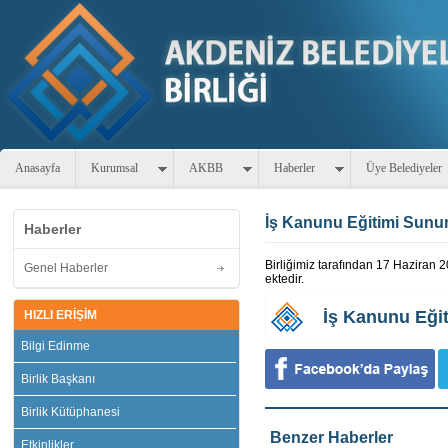
Anasayfa
Kurumsal
AKBB
Haberler
Üye Belediyeler
İş Kanunu Eğitimi Sun
Haberler
Birliğimiz tarafından 17 Haziran 
Genel Haberler
ektedir.
İş Kanunu Eği
HIZLI ERİŞİM
Bilgi Edinme
Birlik Başkanı
Birlik Kütüphanesi
Benzer Haberler
Etkinlikler