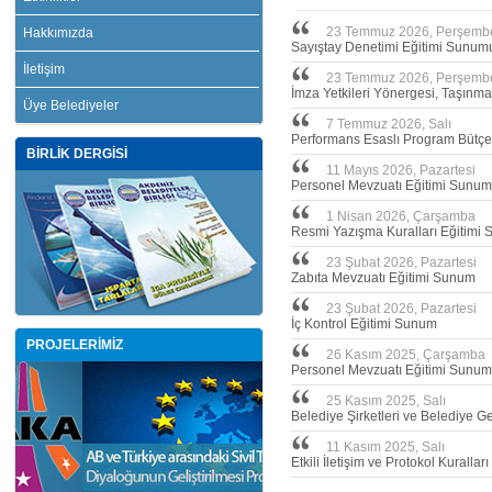
23 Temmuz 2026, Perşemb
Hakkımızda
Sayıştay Denetimi Eğitimi Sunum
İletişim
23 Temmuz 2026, Perşemb
İmza Yetkileri Yönergesi, Taşınm
Üye Belediyeler
7 Temmuz 2026, Salı
Performans Esaslı Program Bütçe
BİRLİK DERGİSİ
11 Mayıs 2026, Pazartesi
Personel Mevzuatı Eğitimi Sunum
1 Nisan 2026, Çarşamba
Resmi Yazışma Kuralları Eğitimi
23 Şubat 2026, Pazartesi
Zabıta Mevzuatı Eğitimi Sunum
23 Şubat 2026, Pazartesi
İç Kontrol Eğitimi Sunum
PROJELERİMİZ
26 Kasım 2025, Çarşamba
Personel Mevzuatı Eğitimi Sunum
25 Kasım 2025, Salı
Belediye Şirketleri ve Belediye Ge
11 Kasım 2025, Salı
Etkili İletişim ve Protokol Kurallar