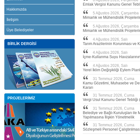
6 Ağustos 2026, Perşembe
Emlak Vergisi Kanunu Genel Tebli
Hakkımızda
5 Ağustos 2026, Çarşamba
Mimarlık ve Mühendislik Projeler
İletişim
5 Ağustos 2026, Çarşamba
Üye Belediyeler
Mimarlık ve Mühendislik Projeleri
4 Ağustos 2026, Salı
BİRLİK DERGİSİ
Tarım Arazilerinin Korunması ve 
4 Ağustos 2026, Salı
İçme-Kullanma Suyu Havzalarının 
4 Ağustos 2026, Salı
Yerel İklim Değişikliği Eylem Plan
31 Temmuz 2026, Cuma
Kamu Gözetimi, Muhasebe ve Dene
Kararı
31 Temmuz 2026, Cuma
PROJELERİMİZ
Vergi Usul Kanunu Genel Tebliği (
31 Temmuz 2026, Cuma
Belediye ve Bağlı Kuruluşları ile 
Yapılmasına İlişkin Yönetmelik
31 Temmuz 2026, Cuma
Sözleşmeli Personel Çalıştırılmas