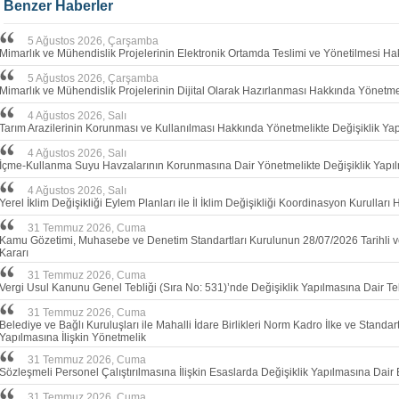
Benzer Haberler
5 Ağustos 2026, Çarşamba
Mimarlık ve Mühendislik Projelerinin Elektronik Ortamda Teslimi ve Yönetilmesi H
5 Ağustos 2026, Çarşamba
Mimarlık ve Mühendislik Projelerinin Dijital Olarak Hazırlanması Hakkında Yönetme
4 Ağustos 2026, Salı
Tarım Arazilerinin Korunması ve Kullanılması Hakkında Yönetmelikte Değişiklik Ya
4 Ağustos 2026, Salı
İçme-Kullanma Suyu Havzalarının Korunmasına Dair Yönetmelikte Değişiklik Yapılm
4 Ağustos 2026, Salı
Yerel İklim Değişikliği Eylem Planları ile İl İklim Değişikliği Koordinasyon Kurullar
31 Temmuz 2026, Cuma
Kamu Gözetimi, Muhasebe ve Denetim Standartları Kurulunun 28/07/2026 Tarihli 
Kararı
31 Temmuz 2026, Cuma
Vergi Usul Kanunu Genel Tebliği (Sıra No: 531)’nde Değişiklik Yapılmasına Dair Teb
31 Temmuz 2026, Cuma
Belediye ve Bağlı Kuruluşları ile Mahalli İdare Birlikleri Norm Kadro İlke ve Standar
Yapılmasına İlişkin Yönetmelik
31 Temmuz 2026, Cuma
Sözleşmeli Personel Çalıştırılmasına İlişkin Esaslarda Değişiklik Yapılmasına Dair 
31 Temmuz 2026, Cuma