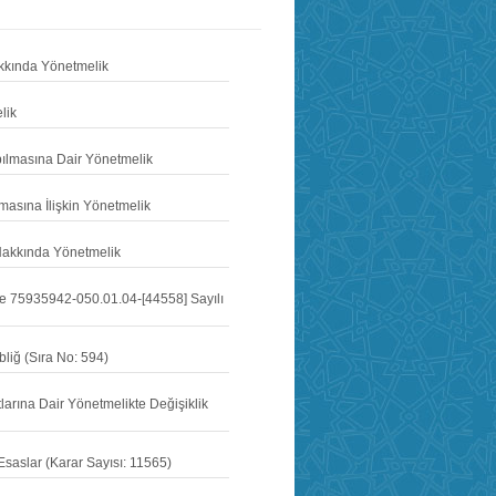
akkında Yönetmelik
lik
pılmasına Dair Yönetmelik
asına İlişkin Yönetmelik
ı Hakkında Yönetmelik
ve 75935942-050.01.04-[44558] Sayılı
liğ (Sıra No: 594)
tlarına Dair Yönetmelikte Değişiklik
Esaslar (Karar Sayısı: 11565)