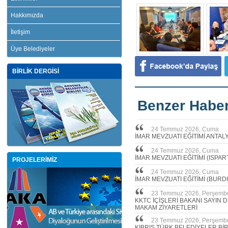
Hakkımızda
İletişim
Üye Belediyeler
BİRLİK DERGİSİ
Benzer Haber
24 Temmuz 2026, Cuma
İMAR MEVZUATI EĞİTİMİ ANTAL
24 Temmuz 2026, Cuma
İMAR MEVZUATI EĞİTİMİ (ISPAR
PROJELERİMİZ
24 Temmuz 2026, Cuma
İMAR MEVZUATI EĞİTİMİ (BURD
23 Temmuz 2026, Perşemb
KKTC İÇİŞLERİ BAKANI SAYIN
MAKAM ZİYARETLERİ
23 Temmuz 2026, Perşemb
KIBRIS TÜRK BELEDİYELER Bİ