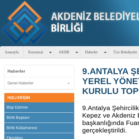
Anasayfa
Kurumsal
AKBB
Haberler
Üye Belediyeler
9.ANTALYA Ş
Haberler
YEREL YÖNE
Genel Haberler
KURULU TOP
HIZLI ERİŞİM
9.Antalya Şehircilik
Bilgi Edinme
Kepez ve Akdeniz B
Birlik Başkanı
başkanlığında Fuar
Birlik Kütüphanesi
gerçekleştirildi.
Etkinlikler