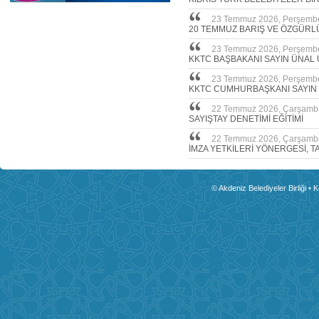
23 Temmuz 2026, Perşemb
20 TEMMUZ BARIŞ VE ÖZGÜRL
23 Temmuz 2026, Perşemb
KKTC BAŞBAKANI SAYIN ÜNAL 
23 Temmuz 2026, Perşemb
KKTC CUMHURBAŞKANI SAYIN
22 Temmuz 2026, Çarşamb
SAYIŞTAY DENETİMİ EĞİTİMİ
22 Temmuz 2026, Çarşamb
İMZA YETKİLERİ YÖNERGESİ, T
© Akdeniz Belediyeler Birliği • 