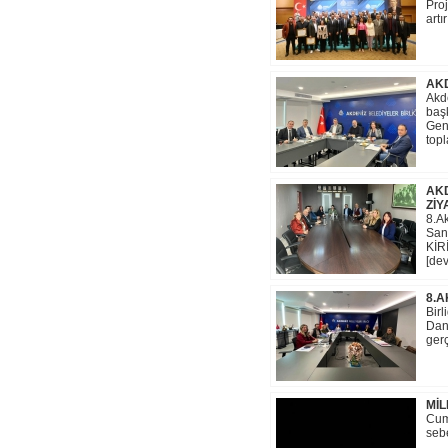
Proj
artı
AKD
Akd
baş
Gene
topl
AKD
ZİY
8.Ak
San
KİRİ
[dev
8.A
Birl
Danı
gerç
MİL
Cum
sebe