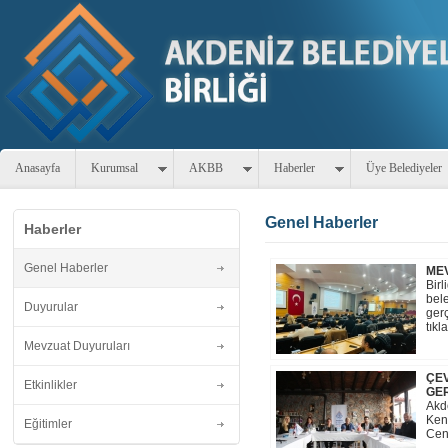
Anasayfa
Kurumsal
AKBB
Haberler
Üye Belediyeler
Genel Haberler
Haberler
Genel Haberler
MEV
Birl
bele
Duyurular
gerç
tıkl
Mevzuat Duyuruları
ÇEV
Etkinlikler
GER
Akd
Ken
Eğitimler
Ceng