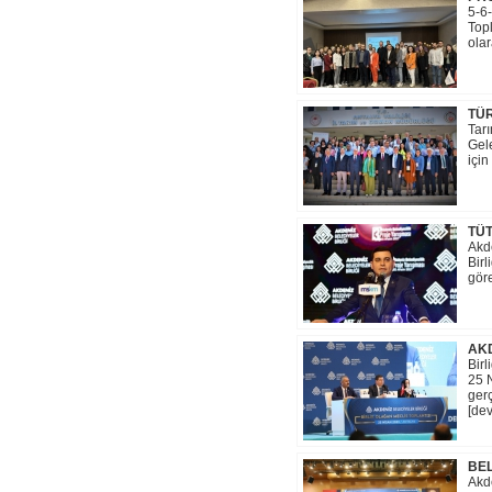
5-6-
Topl
olar
TÜR
Tarı
Gele
için
TÜT
Akd
Birl
göre
AKD
Bir
25 
gerç
[dev
BEL
Akde