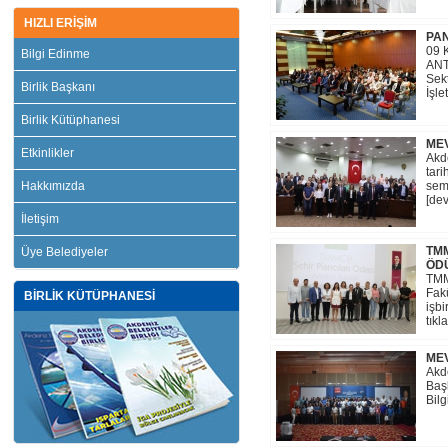
HIZLI ERİŞİM
PAN
09 
Bilgi Edinme
ANT
Sekt
Birlik Başkanı
İşle
Birlik Kütüphanesi
MEV
Etkinlikler
Akde
tari
Hakkımızda
sem
[dev
İletişim
TMM
Üye Belediyeler
ÖD
TMM
Fakü
BİRLİK KÜTÜPHANESİ
işbi
tıkl
MEV
Akde
Başk
Bilg