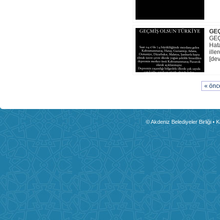
GE
GEÇ
Hat
ill
[dev
« önc
© Akdeniz Belediyeler Birliği • 