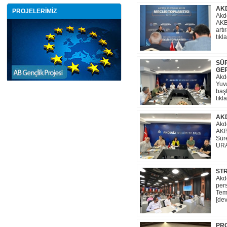
AKD
PROJELERİMİZ
Akde
AKB
artı
tıkl
SÜ
GER
Akde
Yuv
baş
tıkl
AKD
Akde
AKB
Sür
URAL
STR
Akde
per
Tem
[dev
PRO