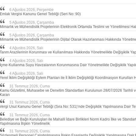
6 Ağustos 2026, Perşembe
Emlak Vergisi Kanunu Genel Tebliği (Seri No: 90)
5 Ağustos 2026, Çarşamba
Mimarlık ve Mühendislik Projelerinin Elektronik Ortamda Teslimi ve Yönetilmesi H
5 Ağustos 2026, Çarşamba
Mimarlık ve Mühendislik Projelerinin Dijital Olarak Hazırlanması Hakkında Yönetme
4 Ağustos 2026, Salı
Tarım Arazilerinin Korunması ve Kullanılması Hakkında Yönetmelikte Değişiklik Ya
4 Ağustos 2026, Salı
İçme-Kullanma Suyu Havzalarının Korunmasına Dair Yönetmelikte Değişiklik Yapılm
4 Ağustos 2026, Salı
Yerel İklim Değişikliği Eylem Planları ile İl İklim Değişikliği Koordinasyon Kurullar
31 Temmuz 2026, Cuma
Kamu Gözetimi, Muhasebe ve Denetim Standartları Kurulunun 28/07/2026 Tarihli 
Kararı
31 Temmuz 2026, Cuma
Vergi Usul Kanunu Genel Tebliği (Sıra No: 531)’nde Değişiklik Yapılmasına Dair Teb
31 Temmuz 2026, Cuma
Belediye ve Bağlı Kuruluşları ile Mahalli İdare Birlikleri Norm Kadro İlke ve Standar
Yapılmasına İlişkin Yönetmelik
31 Temmuz 2026, Cuma
Sözleşmeli Personel Çalıştırılmasına İlişkin Esaslarda Değişiklik Yapılmasına Dair 