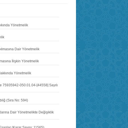
akkında Yönetmelik
lik
pılmasına Dair Yönetmelik
asına İlişkin Yönetmelik
ı Hakkında Yönetmelik
ve 75935942-050.01.04-[44558] Sayılı
liğ (Sıra No: 594)
tlarına Dair Yönetmelikte Değişiklik
Esaslar (Karar Sayısı: 11565)