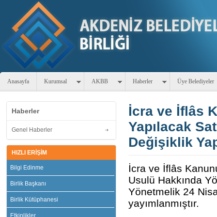
Anasayfa
Kurumsal
AKBB
Haberler
Üye Belediyeler
İcra ve İflâs
Haberler
Yapılacak Sat
Genel Haberler
Değişiklik Ya
HIZLI ERİŞİM
İcra ve İflâs Kanu
Bilgi Edinme
Usulü Hakkında Yön
Birlik Başkanı
Yönetmelik 24 Nisa
Birlik Kütüphanesi
yayımlanmıştır.
Etkinlikler