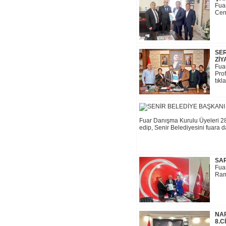
Fua
Ceng
SER
ZİY
Fua
Prof
tıkl
Fuar Danışma Kurulu Üyeleri 28
edip, Senir Belediyesini fuara dave
SAR
Fua
Rama
NAR
8.C