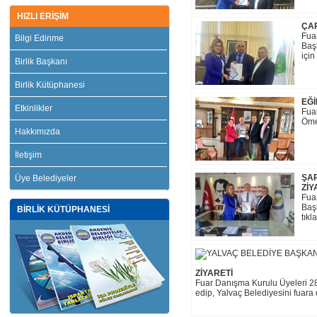
HIZLI ERİŞİM
ÇA
Fua
Bilgi Edinme
Başk
için
Birlik Başkanı
Birlik Kütüphanesi
EĞİ
Etkinlikler
Fua
Ömer
Hakkımızda
İletişim
ŞAR
Üye Belediyeler
ZİY
Fua
Başk
BİRLİK KÜTÜPHANESİ
tıkl
ZİYARETİ
Fuar Danışma Kurulu Üyeleri 28-
edip, Yalvaç Belediyesini fuara da