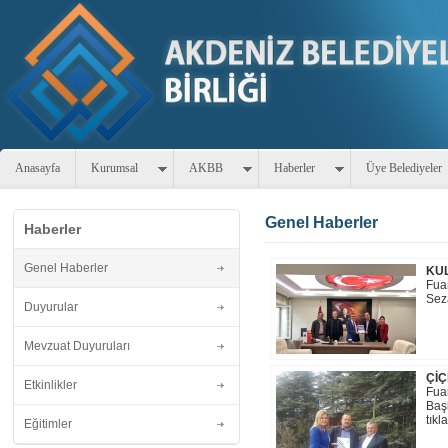
Anasayfa
Kurumsal
AKBB
Haberler
Üye Belediyeler
Genel Haberler
Haberler
Genel Haberler
KUL
Fua
Seza
Duyurular
Mevzuat Duyuruları
ÇİÇ
Etkinlikler
Fua
Başk
tıkl
Eğitimler