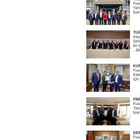
Fua
Yard
fuar
TÜR
Kep
Şehi
en i
...[
KUM
Fua
Kale
için
FİN
Fua
Yard
fuar
DEM
Fua