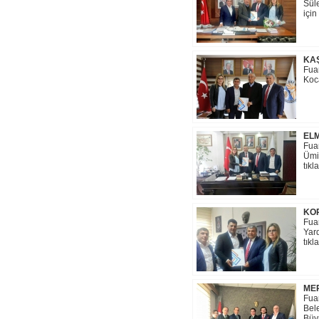
Sül
için
KAŞ
Fua
Koca
ELM
Fua
Ümit
tıkl
KOR
Fua
Yard
tıkl
MER
Fua
Bel
Büyü