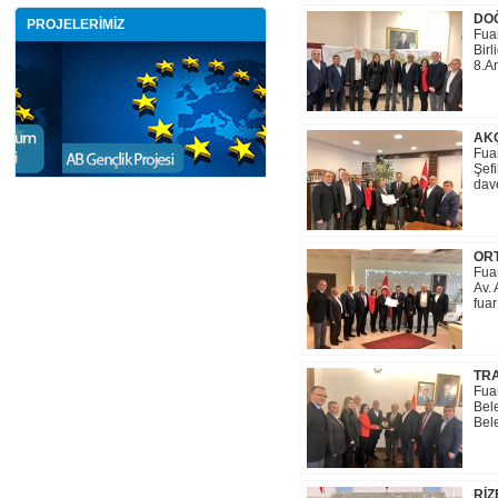
DOĞ
PROJELERİMİZ
Fua
Birl
8.An
AKÇ
Fua
Şefi
dave
ORT
Fua
Av. 
fuar
TRA
Fua
Bel
Bele
RİZ