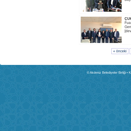
ÇUK
Fua
Gene
[dev
« önceki
© Akdeniz Belediyeler Birliği • 