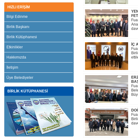
HIZLI ERİŞİM
YEN
FET
Bilgi Edinme
Fua
Anad
Birlik Başkanı
dave
Birlik Kütüphanesi
İÇ 
Etkinlikler
Fua
Birl
Hakkımızda
etti
İletişim
ER
Üye Belediyeler
BAŞ
Fua
Bel
BİRLİK KÜTÜPHANESİ
Büyü
DOĞ
Fua
Birl
dave