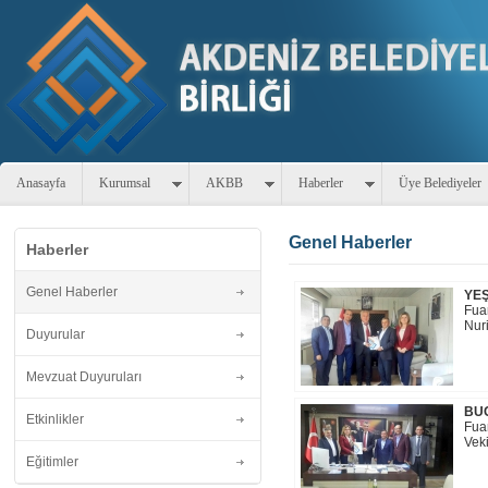
Anasayfa
Kurumsal
AKBB
Haberler
Üye Belediyeler
Genel Haberler
Haberler
Genel Haberler
YEŞ
Fua
Nuri
Duyurular
Mevzuat Duyuruları
BUC
Etkinlikler
Fua
Veki
Eğitimler