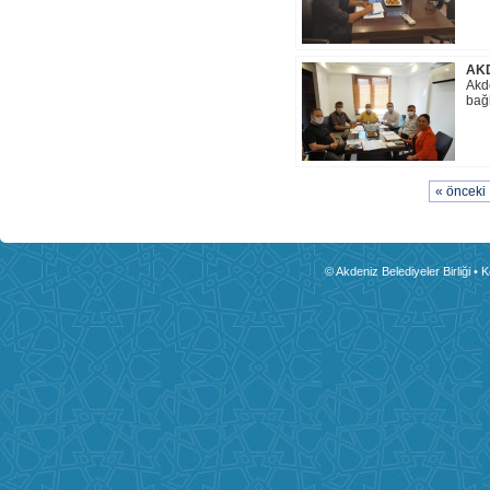
AKD
Akde
bağl
« önceki
© Akdeniz Belediyeler Birliği • 