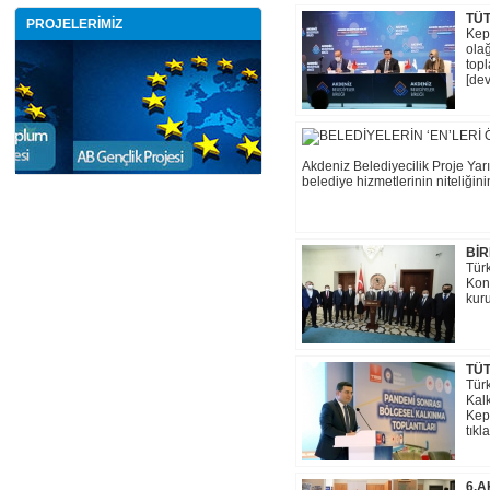
TÜT
PROJELERİMİZ
Kepe
ola
topl
[dev
Akdeniz Belediyecilik Proje Yarı
belediye hizmetlerinin niteliğinin 
Bİ
Türk
Kon
kuru
TÜ
Tür
Kalk
Kepe
tıkl
6.A