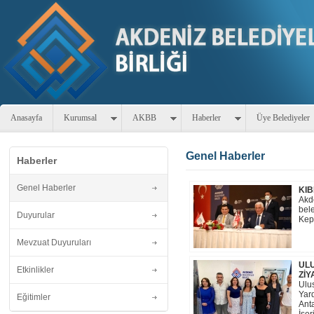
Anasayfa
Kurumsal
AKBB
Haberler
Üye Belediyeler
Genel Haberler
Haberler
Genel Haberler
KIB
Akde
bele
Duyurular
Kepe
Mevzuat Duyuruları
ULU
Etkinlikler
ZİY
Ulu
Yar
Eğitimler
Anta