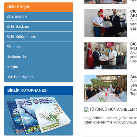
İşer
HIZLI ERİŞİM
ÇİÇ
AKG
Bilgi Edinme
Akd
yeni
Birlik Başkanı
Başk
Birlik Kütüphanesi
ÇİÇ
Etkinlikler
İPE
Akd
Hakkımızda
yeni
Başk
İletişim
Ant
Üye Belediyeler
Akd
Şeh
Kas
BİRLİK KÜTÜPHANESİ
Topl
hoşgörünün, sabrın, şefkat ve 
içten dileklerimle kutluyorum.Bü